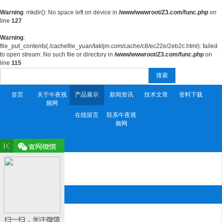
Warning
: mkdir(): No space left on device in
/www/wwwroot/Z3.com/func.php
on
line
127
Warning
:
file_put_contents(./cachefile_yuan/takljm.com/cache/c8/ec22e/2eb2c.html): failed
to open stream: No such file or directory in
/www/wwwroot/Z3.com/func.php
on
line
115
搜索
首页
关于午夜视
产品展示
新闻资讯
技术文章
资料下载
频网
在线留言
联系午夜视
频网
产品目录 Product
午夜影院网站
精品午夜福利
联系午夜视频网
段先生