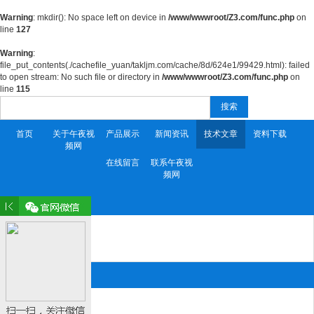
Warning
: mkdir(): No space left on device in
/www/wwwroot/Z3.com/func.php
on
line
127
Warning
:
file_put_contents(./cachefile_yuan/takljm.com/cache/8d/624e1/99429.html): failed
to open stream: No such file or directory in
/www/wwwroot/Z3.com/func.php
on
line
115
搜索
首页
关于午夜视
产品展示
新闻资讯
技术文章
资料下载
频网
在线留言
联系午夜视
频网
产品目录 Product
午夜影院网站
精品午夜福利
联系午夜视频网
段先生